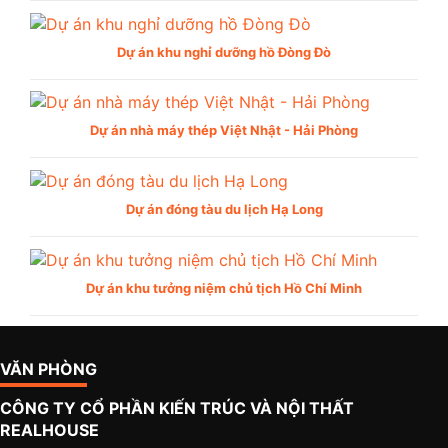
Dự án khu nghỉ dưỡng hồ Đòng Đò
Dự án nhà máy thép Việt Nhật - Hải Phòng
Dự án đóng tàu du lịch Hạ Long
Dự án khu tưởng niệm chủ tịch Hồ Chí Minh
VĂN PHÒNG
CÔNG TY CỔ PHẦN KIẾN TRÚC VÀ NỘI THẤT
REALHOUSE