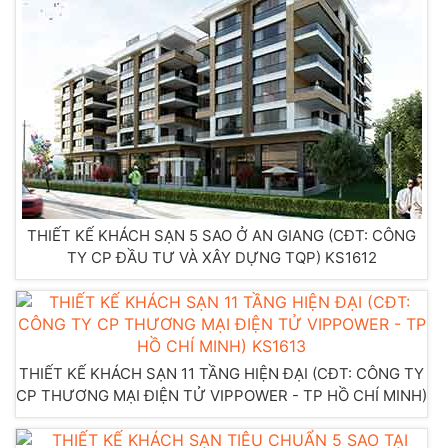
THIẾT KẾ KHÁCH SẠN 5 SAO Ở AN GIANG (CĐT: CÔNG
TY CP ĐẦU TƯ VÀ XÂY DỰNG TQP) KS1612
THIẾT KẾ KHÁCH SẠN 11 TẦNG HIỆN ĐẠI (CĐT: CÔNG TY
CP THƯƠNG MẠI ĐIỆN TỬ VIPPOWER - TP HỒ CHÍ MINH)
KS1613