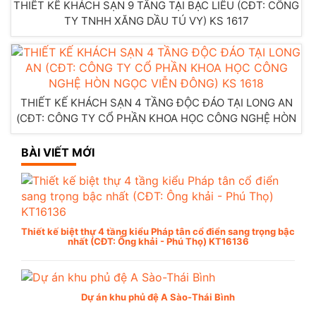
THIẾT KẾ KHÁCH SẠN 9 TẦNG TẠI BẠC LIÊU (CĐT: CÔNG
TY TNHH XĂNG DẦU TÚ VY) KS 1617
THIẾT KẾ KHÁCH SẠN 4 TẦNG ĐỘC ĐÁO TẠI LONG AN
(CĐT: CÔNG TY CỔ PHẦN KHOA HỌC CÔNG NGHỆ HÒN
NGỌC VIỄN ĐÔNG) KS 1618
BÀI VIẾT MỚI
Thiết kế biệt thự 4 tầng kiểu Pháp tân cổ điển sang trọng bậc
nhất (CĐT: Ông khải - Phú Thọ) KT16136
Dự án khu phủ đệ A Sào-Thái Bình