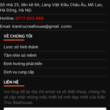
Số nhà 25, liền kề 6A, Làng Việt Kiều Châu Âu, Mỗ Lao,
Hà Đông, Hà Nội
Hotline:
0777.303.888
Email: kientrucrealhouse@gmail .comn
VỀ CHÚNG TÔI
Lược sử hình thành
Tầm nhìn sứ mệnh
Định hướng phát triển
Dịch vụ cung cấp
LIÊN HỆ
Vui lòng để lại địa chỉ email và số điện thoại, chúng tôi
sẽ cập nhật những mẫu thiết kế mới đẹp nhất của Kiến
Trúc Realhouse.