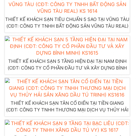
THIẾT KẾ KHÁCH SẠN TIÊU CHUẨN 5 SAO TẠI VŨNG TÀU
(CĐT: CÔNG TY TNHH BẤT ĐỘNG SẢN VŨNG TÀU REAL)
KS 1614
THIẾT KẾ KHÁCH SẠN 5 TẦNG HIỆN ĐẠI TẠI NAM ĐỊNH
(CĐT: CÔNG TY CỔ PHẦN ĐẦU TƯ VÀ XÂY DỰNG BÌNH
MINH) KS1615
THIẾT KẾ KHÁCH SẠN TÂN CỔ ĐIỂN TẠI TIỀN GIANG
(CĐT: CÔNG TY TNHH THƯƠNG MẠI DỊCH VỤ THỦY HẢI
SẢN XĂNG DẦU TÚ TRINH) KS1616