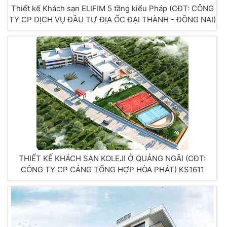
Thiết kế Khách sạn ELIFIM 5 tầng kiểu Pháp (CĐT: CÔNG
TY CP DỊCH VỤ ĐẦU TƯ ĐỊA ỐC ĐẠI THÀNH - ĐỒNG NAI)
KS1610
THIẾT KẾ KHÁCH SẠN KOLEJI Ở QUẢNG NGÃI (CĐT:
CÔNG TY CP CẢNG TỔNG HỢP HÒA PHÁT) KS1611