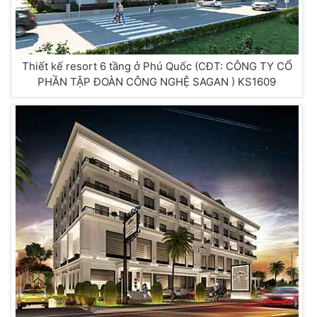
Thiết kế resort 6 tầng ở Phú Quốc (CĐT: CÔNG TY CỔ
PHẦN TẬP ĐOÀN CÔNG NGHỆ SAGAN ) KS1609