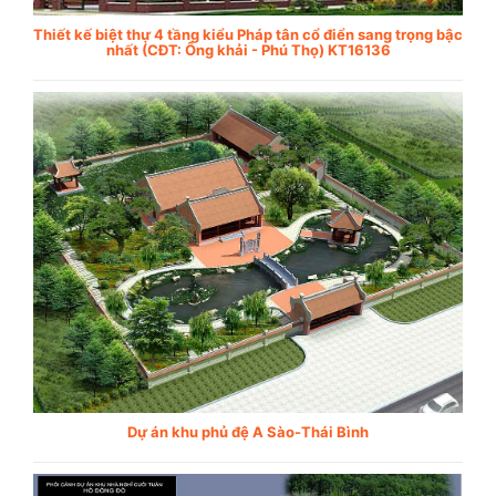
Thiết kế biệt thự 4 tầng kiểu Pháp tân cổ điển sang trọng bậc
nhất (CĐT: Ông khải - Phú Thọ) KT16136
Dự án khu phủ đệ A Sào-Thái Bình