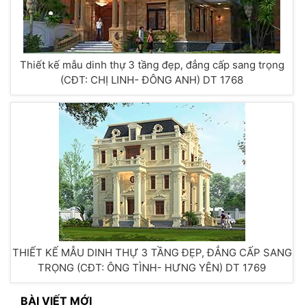
Thiết kế mẫu dinh thự 3 tầng đẹp, đẳng cấp sang trọng
(CĐT: CHỊ LINH- ĐÔNG ANH) DT 1768
THIẾT KẾ MẪU DINH THỰ 3 TẦNG ĐẸP, ĐẲNG CẤP SANG
TRỌNG (CĐT: ÔNG TÌNH- HƯNG YÊN) DT 1769
BÀI VIẾT MỚI