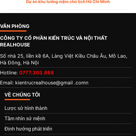
Dự án khu tưởng niệm chủ tịch Hồ Chí Minh
VĂN PHÒNG
CÔNG TY CỔ PHẦN KIẾN TRÚC VÀ NỘI THẤT
REALHOUSE
Số nhà 25, liền kề 6A, Làng Việt Kiều Châu Âu, Mỗ Lao,
Hà Đông, Hà Nội
Hotline:
0777.303.888
Email: kientrucrealhouse@gmail .comn
VỀ CHÚNG TÔI
Lược sử hình thành
Tầm nhìn sứ mệnh
Định hướng phát triển