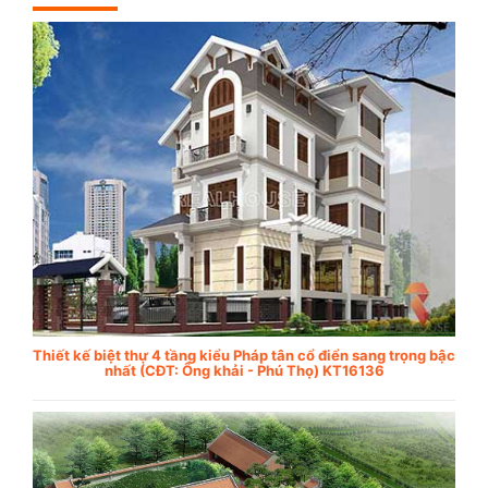
Thiết kế biệt thự 4 tầng kiểu Pháp tân cổ điển sang trọng bậc
nhất (CĐT: Ông khải - Phú Thọ) KT16136