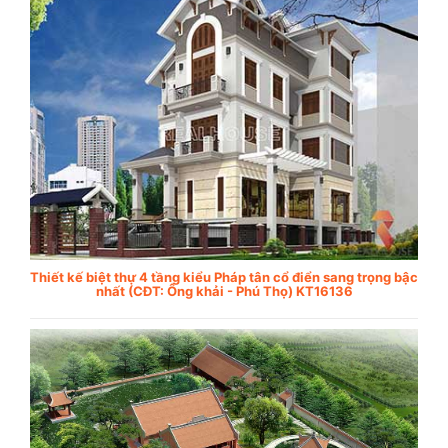
Thiết kế biệt thự 4 tầng kiểu Pháp tân cổ điển sang trọng bậc
nhất (CĐT: Ông khải - Phú Thọ) KT16136