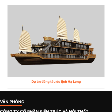
Dự án đóng tàu du lịch Hạ Long
VĂN PHÒNG
CÔNG TY CỔ PHẦN KIẾN TRÚC VÀ NỘI THẤT