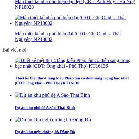
Mẫu thiết kế nhà phố hiện đại đẹp (CĐT: Anh Huy - Hà Nội)
NP18028
Mẫu thiết kế nhà phố hiện đại (CĐT: Chị Oanh - Thái
Nguyên) NP18032
Bài viết mới
Thiết kế biệt thự 4 tầng kiểu Pháp tân cổ điển sang trọng bậc nhất
(CĐT: Ông khải - Phú Thọ) KT16136
Dự án khu phủ đệ A Sào-Thái Bình
Dự án khu nghỉ dưỡng hồ Đòng Đò