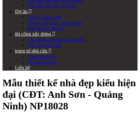
Nội thất biệt thự tân cổ điển
Nội thất biệt thự cổ điển
Dự án
Dự án Tâm Linh
Dự án nhà máy- nhà xưởng
Dự án Quy hoạch
thi công xây dựng
Thi công kiến trúc hoàn thiện
Thi công nội thất
trang trí nhà cửa
Tranh trang trí
Đồ thông minh
Liên hệ
Mẫu thiết kế nhà đẹp kiểu hiện
đại (CĐT: Anh Sơn - Quảng
Ninh) NP18028