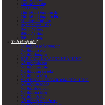
Thiết kế dinh thự
thiết kế nhà phố
Thiết kế nhà ống hiện đại
Thiết kế nhà ống kiểu Pháp
Mẫu thiết kế biệt thự
Biệt thự vườn 1 tầng
Biệt thự 2 tầng
Biệt thự 3 tầng
Biệt thự 4 tầng
Thiết kế nội thất
nội thất nhà phố-chung cư
Nội thất nhà phố
Nội thất chung cư
BAR-CAFE-KARAOKE-NHÀ HÀNG
Nội thất quán Bar
Nội thất quán cafe
Nội thất quán karaoke
Nội thất nhà hàng
VĂN PHÒNG-SHOWROOM-CỬA HÀNG
Nội thất văn phòng
Nội thất showroom
Nội thất cửa hàng
Nội thất biệt thự
Nội thất biệt thự hiện đại