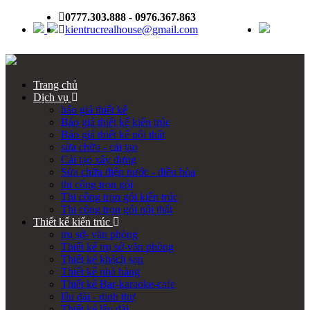
0777.303.888 - 0976.367.863
kientrucrealhouse@gmail.com
Trang chủ
Dịch vụ
báo giá thiết kế
Báo giá thiết kế kiến trúc
Báo giá thiết kế nội thất
sửa chữa - cải tạo
Cải tạo xây dựng
Sửa chữa điện nước - điều hòa
thi công trọn gói
Thi công trọn gói kiến trúc
Thi công trọn gói nội thất
Thiết kế kiến trúc
trụ sở- văn phòng
Thiết kế trụ sở-văn phòng
Thiết kế khách sạn
Thiết kế nhà hàng
Thiết kế Bar-karaoke-cafe
lâu đài - dinh thự
Thiết kế lâu đài