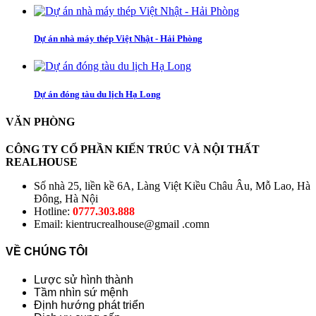
Dự án nhà máy thép Việt Nhật - Hải Phòng
Dự án đóng tàu du lịch Hạ Long
VĂN PHÒNG
CÔNG TY CỔ PHẦN KIẾN TRÚC VÀ NỘI THẤT
REALHOUSE
Số nhà 25, liền kề 6A, Làng Việt Kiều Châu Âu, Mỗ Lao, Hà
Đông, Hà Nội
Hotline:
0777.303.888
Email: kientrucrealhouse@gmail .comn
VỀ CHÚNG TÔI
Lược sử hình thành
Tầm nhìn sứ mệnh
Định hướng phát triển