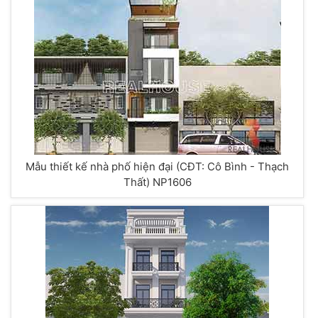
Mẫu thiết kế nhà phố hiện đại (CĐT: Cô Bình - Thạch
Thất) NP1606