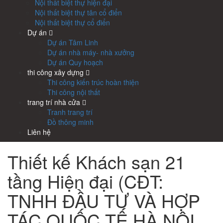
Nội thất biệt thự hiện đại
Nội thất biệt thự tân cổ điển
Nội thất biệt thự cổ điển
Dự án
Dự án Tâm Linh
Dự án nhà máy- nhà xưởng
Dự án Quy hoạch
thi công xây dựng
Thi công kiến trúc hoàn thiện
Thi công nội thất
trang trí nhà cửa
Tranh trang trí
Đồ thông minh
Liên hệ
Thiết kế Khách sạn 21
tầng Hiện đại (CĐT:
TNHH ĐẦU TƯ VÀ HỢP
TÁC QUỐC TẾ HÀ NỘI