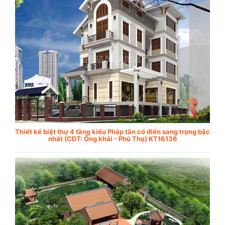
Thiết kế biệt thự 4 tầng kiểu Pháp tân cổ điển sang trọng bậc
nhất (CĐT: Ông khải - Phú Thọ) KT16136